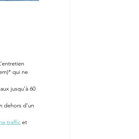
’entretien 
tem)* qui ne 
eaux jusqu’à 60 
en dehors d’un 
e traffic
 et 