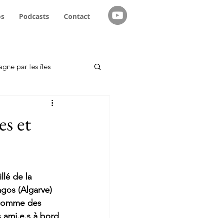
os
Podcasts
Contact
agne par les îles
emmes navigatrices
es et
lé de la 
agos (Algarve) 
é comme des 
s ami.e.s à bord 