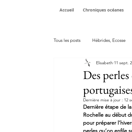
Accueil
Chroniques océanes
Tous les posts
Hébrides, Ecosse
Elisabeth
11 sept. 
Traversées
Achat bateau
Des perles
portugaise
rencontres sur les pontons
In
Dernière mise à jour :
12 s
Dernière étape de la
Rochelle au début du 
pour préparer l’hive
perles qu’on enfile su