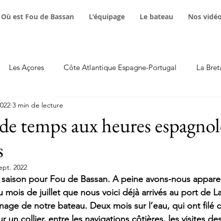
Où est Fou de Bassan
L'équipage
Le bateau
Nos vidé
Les Açores
Côte Atlantique Espagne-Portugal
La Bret
2022
3 min de lecture
Avaries
Equipement technique
Animaux marins
F
 de temps aux heures espagnol
s
stants poétiques
Podcast
Maroc
ept. 2022
 saison pour Fou de Bassan. A peine avons-nous appareil
mois de juillet que nous voici déjà arrivés au port de L
rnage de notre bateau. Deux mois sur l’eau, qui ont fil
r un collier, entre les navigations côtières, les visites de