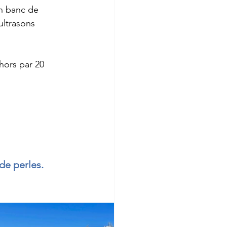
anc de          
asons           
hors par 20 
de perles.