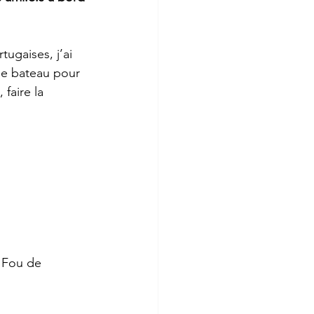
ugaises, j’ai 
 le bateau pour 
faire la 
 de             