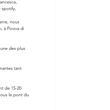
cesca,        
 spotify, 
erre, nous 
n, à Povoa di 
 une des plus 
nantes tant 
t de 15-20 
ous le pont du 