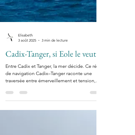
Elisabeth
3 août 2025
3 min de lecture
Cadix-Tanger, si Eole le veut
Entre Cadix et Tanger, la mer décide. Ce récit
de navigation Cadix–Tanger raconte une
traversée entre émerveillement et tension,
avec une escale forcée à Barbate après une
panne moteur au cap Trafalgar. Une aventure
à bord de Fou de Bassan, portée par le
souffle d’Éole.