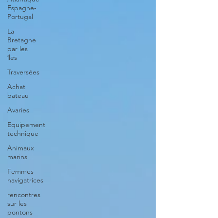
Espagne-
Portugal
La
Bretagne
par les
îles
Traversées
Achat
bateau
Avaries
Equipement
technique
Animaux
marins
Femmes
navigatrices
rencontres
sur les
pontons