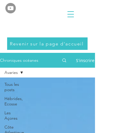
Revenir sur la page d'accueil
S'inscrire
Chroniques océanes
Avaries
Tous les
posts
Hébrides,
Ecosse
Les
Açores
Côte
Atlantique