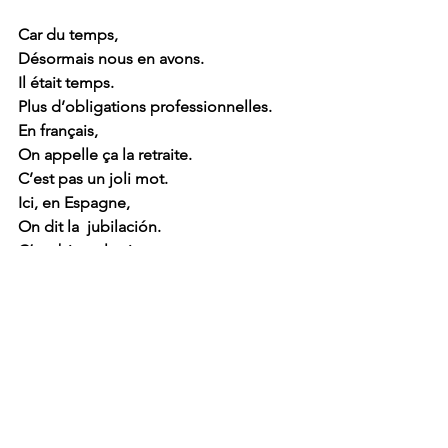
Car du temps, 
Désormais nous en avons. 
Il était temps. 
Plus d’obligations professionnelles.
En français,
On appelle ça la retraite.
C’est pas un joli mot.
Ici, en Espagne,
On dit la  jubilación.
C’est bien plus joyeux.
Il paraît qu’on met le cap sur le 
Maroc… Quelle jubilación !
https://youtu.be/Es3D-ydDDfs?
feature=shared