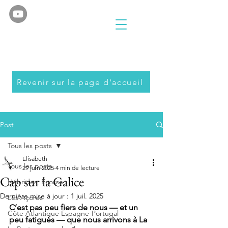
Revenir sur la page d'accueil
Post
Tous les posts
Elisabeth
Tous les posts
29 juin 2025
4 min de lecture
Cap sur la Galice
Hébrides, Ecosse
Dernière mise à jour :
1 juil. 2025
Les Açores
C’est pas peu fiers de nous — et un 
Côte Atlantique Espagne-Portugal
peu fatigués — que nous arrivons à La 