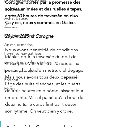
La Bretagne par les îles
Corogne, portés par la promesse des 
soirées animées et des ruelles à tapas, 
Traversées
après 60 heures de traversée en duo. 
Achat bateau
Ça y est, nous y sommes en Galice.
Avaries
Equipement technique
20 juin 2025, la Corogne
Animaux marins
Nous avons bénéficié de conditions 
Femmes navigatrices
idéales pour la traversée du golf de 
rencontres sur les pontons
Gascogne. Vent de 15 à 20 nœuds au 
portant, houle d’un mètre, ciel dégagé. 
Instants poétiques
Mais nous avons tous deux dépassé 
Podcast
l’âge des nuits blanches, et les quarts 
Maroc
de trois heures en binôme laissent leur 
empreinte. Mais il paraît qu’au bout de 
deux nuits, le corps finit par trouver 
son rythme. On veut bien y croire.