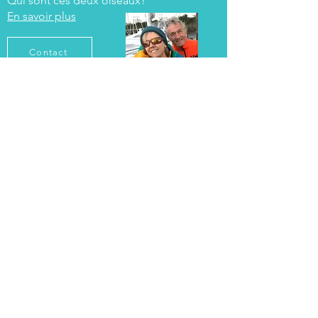
Qui sont ces deux oiseaux?
En savoir plus
Contact
Colonie de Fous de Bassan, Rouzic, France
© Bernard Thorens
S'abonner à notre blog