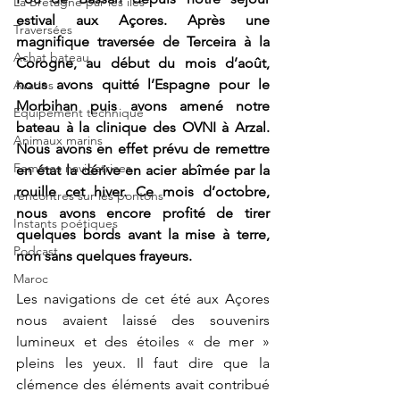
La Bretagne par les îles
estival aux Açores. Après une 
Traversées
magnifique traversée de Terceira à la 
Achat bateau
Corogne, au début du mois d’août, 
nous avons quitté l’Espagne pour le 
Avaries
Morbihan puis avons amené notre 
Equipement technique
bateau à la clinique des OVNI à Arzal. 
Animaux marins
Nous avons en effet prévu de remettre 
Femmes navigatrices
en état la dérive en acier abîmée par la 
rouille cet hiver. Ce mois d’octobre, 
rencontres sur les pontons
nous avons encore profité de tirer 
Instants poétiques
quelques bords avant la mise à terre, 
Podcast
non sans quelques frayeurs.
Maroc
Les navigations de cet été aux Açores 
nous avaient laissé des souvenirs 
lumineux et des étoiles « de mer » 
pleins les yeux. Il faut dire que la 
clémence des éléments avait contribué 