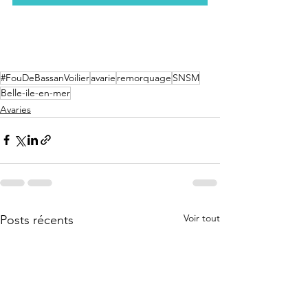
#FouDeBassanVoilier
avarie
remorquage
SNSM
Belle-ile-en-mer
Avaries
Voir tout
Posts récents