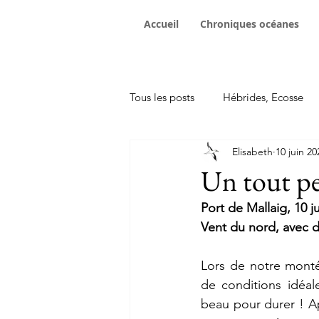
Accueil
Chroniques océanes
Tous les posts
Hébrides, Ecosse
Elisabeth
10 juin 20
Traversées
Achat bateau
Un tout p
Port de Mallaig, 10 j
rencontres sur les pontons
In
Vent du nord, avec d
Lors de notre monté
de conditions idéale
beau pour durer ! A