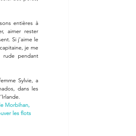
.
ons entières à 
, aimer rester 
t. Si j’aime le 
apitaine, je me 
 rude pendant 
femme Sylvie, a 
ados, dans les 
’Irlande.
le Morbihan, 
ver les flots 