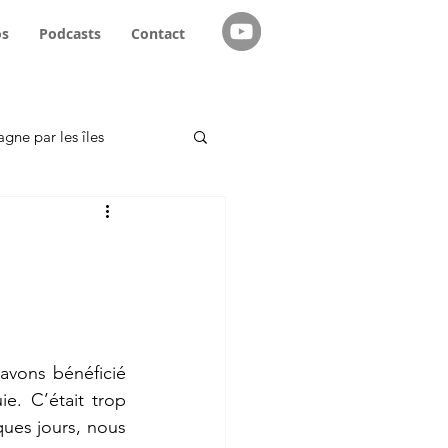
os
Podcasts
Contact
agne par les îles
emmes navigatrices
vons bénéficié 
e. C’était trop 
ues jours, nous 