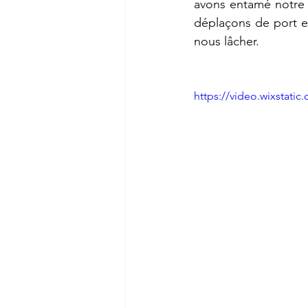
avons entamé notre d
déplaçons de port en
nous lâcher.
https://video.wixstat