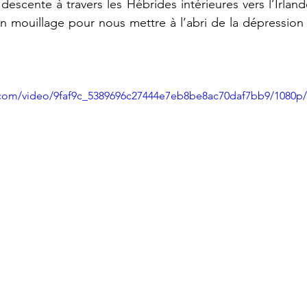
escente à travers les Hébrides intérieures vers l’Irland
 mouillage pour nous mettre à l’abri de la dépression 
ic.com/video/9faf9c_5389696c27444e7eb8be8ac70daf7bb9/1080p