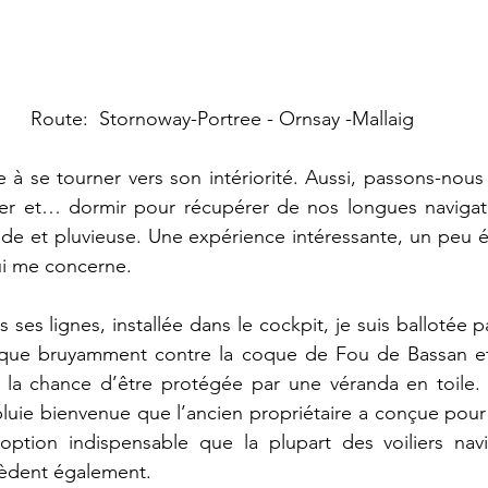
Route:  Stornoway-Portree - Ornsay -Mallaig
 à se tourner vers son intériorité. Aussi, passons-nous 
iner et… dormir pour récupérer de nos longues navigati
ide et pluvieuse. Une expérience intéressante, un peu 
ui me concerne.
ses lignes, installée dans le cockpit, je suis ballotée pa
laque bruyamment contre la coque de Fou de Bassan et f
i la chance d’être protégée par une véranda en toile. U
 pluie bienvenue que l’ancien propriétaire a conçue pour 
ption indispensable que la plupart des voiliers navi
sèdent également.