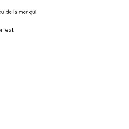
u de la mer qui 
r est 
.