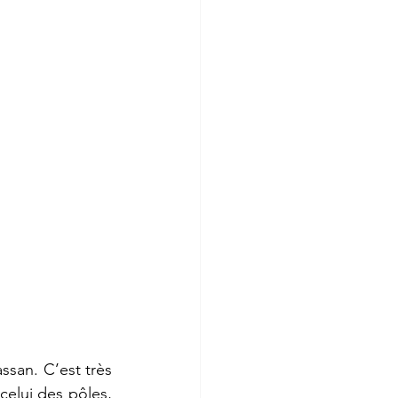
san. C’est très 
celui des pôles, 