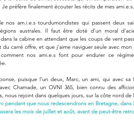
. Je préfère finalement écouter les récits de mes ami.e.s
de nos am.i.e.s tourdumondistes qui passent deux sais
égions australes. Il faut être doté d’un moral d’acier
ans la cabine en attendant que les coups de vent passen
 du carré offre, et que j’aime naviguer seule avec mon c
 comment nos ami.e.s font pour endurer ce régime
ée.
réponse, puisque l’un deux, Marc, un ami, qui avec sa 
 avec Chamade, un OVNI 365, bien connu des afficion
es, nous rejoint dans quelques jours, sur la côte nord de l
rc pendant que nous redescendrons en Bretagne, dans 
era les mois de juillet et août, avant de peut-être retrou