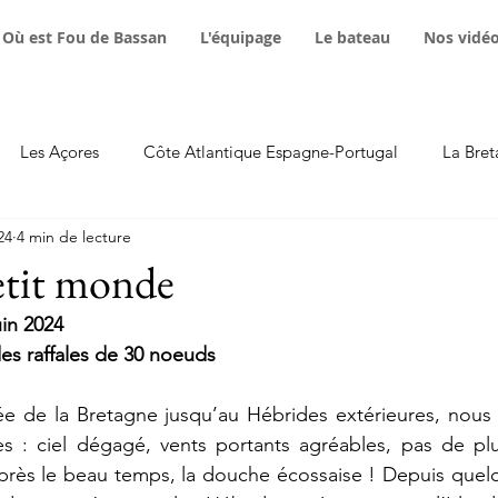
Où est Fou de Bassan
L'équipage
Le bateau
Nos vidé
Les Açores
Côte Atlantique Espagne-Portugal
La Bret
24
4 min de lecture
Avaries
Equipement technique
Animaux marins
F
etit monde
uin 2024
stants poétiques
Podcast
Maroc
es raffales de 30 noeuds
e de la Bretagne jusqu’au Hébrides extérieures, nous a
s : ciel dégagé, vents portants agréables, pas de plui
près le beau temps, la douche écossaise ! Depuis quelq