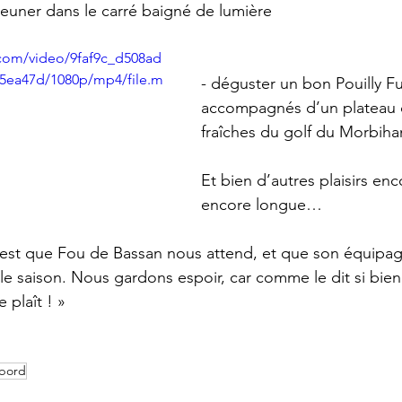
jeuner dans le carré baigné de lumière 
c.com/video/9faf9c_d508ad
5ea47d/1080p/mp4/file.m
- déguster un bon Pouilly F
accompagnés d’un plateau d
fraîches du golf du Morbiha
Et bien d’autres plaisirs enco
encore longue…
c’est que Fou de Bassan nous attend, et que son équipag
e saison. Nous gardons espoir, car comme le dit si bien l
e plaît ! »
 bord