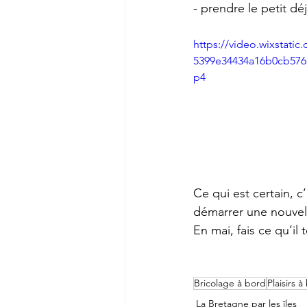
- prendre le petit dé
https://video.wixstati
5399e34434a16b0cb576
p4
Ce qui est certain, 
démarrer une nouvell
En mai, fais ce qu’il t
Bricolage à bord
Plaisirs à
La Bretagne par les îles