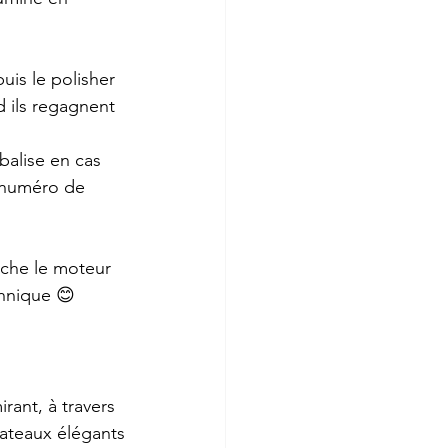
uis le polisher 
 ils regagnent 
balise en cas 
n numéro de 
rche le moteur 
chnique 😊
irant, à travers 
bateaux élégants