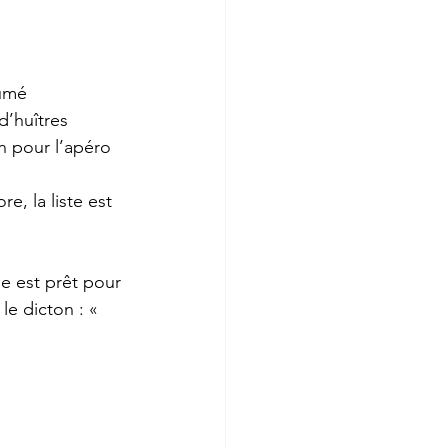
umé 
’huîtres 
n pour l’apéro
re, la liste est 
e est prêt pour 
e dicton : « 