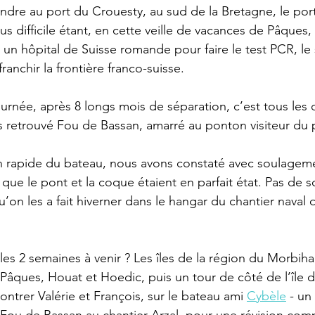
dre au port du Crouesty, au sud de la Bretagne, le port
s difficile étant, en cette veille de vacances de Pâques
un hôpital de Suisse romande pour faire le test PCR, le
ranchir la frontière franco-suisse. 
ournée, après 8 longs mois de séparation, c’est tous le
 retrouvé Fou de Bassan, amarré au ponton visiteur du 
n rapide du bateau, nous avons constaté avec soulagem
r, que le pont et la coque étaient en parfait état. Pas de so
u’on les a fait hiverner dans le hangar du chantier naval
s 2 semaines à venir ? Les îles de la région du Morbihan 
âques, Houat et Hoedic, puis un tour de côté de l’île 
ntrer Valérie et François, sur le bateau ami 
Cybèle
 - un