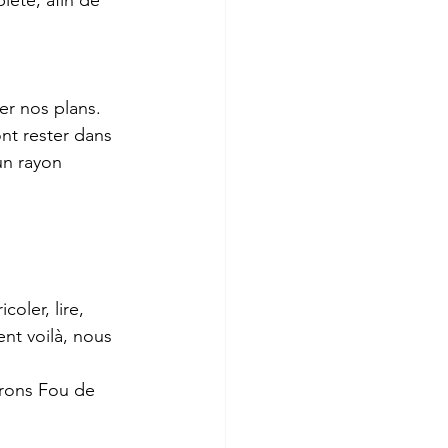
ète, afin de 
er nos plans. 
nt rester dans 
un rayon 
oler, lire, 
nt voilà, nous 
trons Fou de 