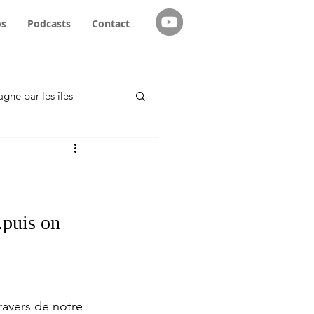
os
Podcasts
Contact
agne par les îles
emmes navigatrices
.puis on 
ravers de notre 