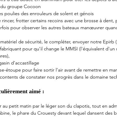
e du groupe Cocoon
tes poulies des enrouleurs de solent et génois
e rincer, frotter certains recoins avec une brosse à dent, p
rfois pour observer les autres bateaux manœuvrer quand
du matériel de sécurité, le compléter, envoyer notre Epirb (
 fabriquant pour qu’il change le MMSI (l'équivalent d'u
res),
asin d’accastillage
se-étoupe pour faire sortir l’air avant de remettre en ma
et contents de constater nos progrès dans le domaine te
culièrement aimé :
er au petit matin par le léger son du clapotis, tout en adm
abine, le phare du Crouesty devant lequel dansent des 