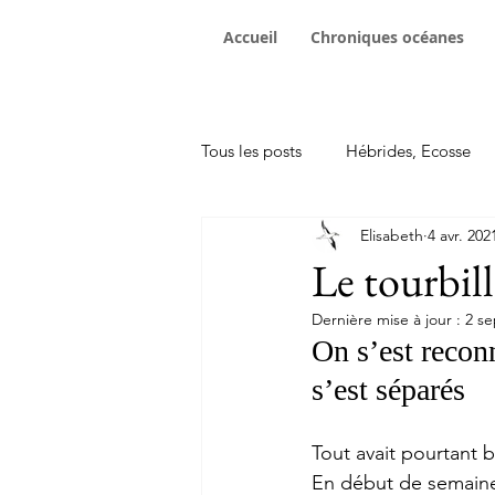
Accueil
Chroniques océanes
Tous les posts
Hébrides, Ecosse
Elisabeth
4 avr. 202
Traversées
Achat bateau
Le tourbil
Dernière mise à jour :
2 se
rencontres sur les pontons
In
On s’est reconn
s’est séparés
Tout avait pourtant
En début de semaine,