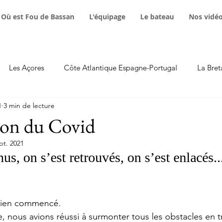
Où est Fou de Bassan
L'équipage
Le bateau
Nos vidé
Les Açores
Côte Atlantique Espagne-Portugal
La Bret
1
3 min de lecture
Avaries
Equipement technique
Animaux marins
F
lon du Covid
pt. 2021
stants poétiques
Podcast
Maroc
us, on s’est retrouvés, on s’est enlacés..
 bien commencé.
 nous avions réussi à surmonter tous les obstacles en t