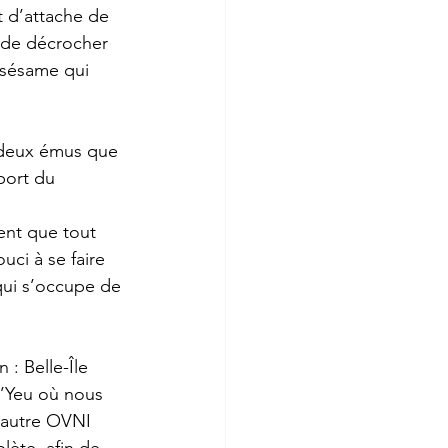
 d’attache de 
, de décrocher 
 sésame qui 
s deux émus que 
port du 
ent que tout 
uci à se faire 
 qui s’occupe de 
: Belle-Île 
d’Yeu où nous 
 autre OVNI 