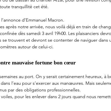
Fou de Bassan au chantier Arzal, pour une révision compl
oute tranquillité cet été.
ant l’annonce d’Emmanuel Macron.
es après notre arrivée, nous voilà déjà en train de chang
confinée dès samedi 3 avril 19h00. Les plaisanciers devro
ils se trouvent et devront se contenter de naviguer dans 
lomètres autour de celui-ci.
ntre mauvaise fortune bon cœur 
semaines au port. On y serait certainement heureux, à bric
 dans l’eau pour s’exercer aux manœuvres. Mais seuleme
us par des obligations professionnelles.
s voiles, pour les enlever dans 2 jours quand nous remet