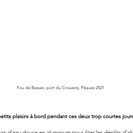
Fou de Bassan, port du Crouesty, Pâques 2021
 petits plaisirs à bord pendant ces deux trop courtes jour
voirs d’eau douce en aluminium pour ôter les dépôts d’a