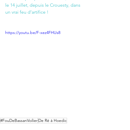
le 14 juillet, depuis le Crouesty, dans 
un vrai feu d’artifice !
https://youtu.be/F-xez4FHUs8
#FouDeBassanVoilier
De Ré à Hoedic
La Bretagne par les îles