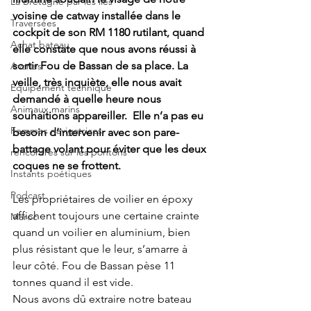
La Bretagne par les îles
voisine de catway installée dans le 
Traversées
cockpit de son RM 1180 rutilant, quand 
Achat bateau
elle constate que nous avons réussi à 
sortir Fou de Bassan de sa place. La 
Avaries
veille, très inquiète, elle nous avait 
Equipement technique
demandé à quelle heure nous 
Animaux marins
souhaitions appareiller.  Elle n’a pas eu 
Femmes navigatrices
besoin d’intervenir avec son pare-
battage volant pour éviter que les deux 
rencontres sur les pontons
coques ne se frottent. 
Instants poétiques
Podcast
Les propriétaires de voilier en époxy 
affichent toujours une certaine crainte 
Maroc
quand un voilier en aluminium, bien 
plus résistant que le leur, s’amarre à 
leur côté. Fou de Bassan pèse 11 
tonnes quand il est vide. 
Nous avons dû extraire notre bateau 