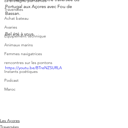
La Bretagne par les îles
Portugal aux Açores avec Fou de 
Traversées
Bassan. 
Achat bateau
Avaries
Bel été à vous
Equipement technique
Animaux marins
Femmes navigatrices
rencontres sur les pontons
https://youtu.be/BTreNZSURLA
Instants poétiques
Podcast
Maroc
Les Açores
Traversées