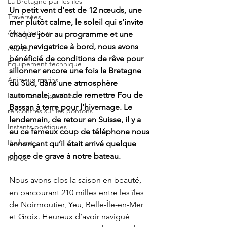
La Bretagne par les îles
Un petit vent d’est de 12 nœuds, une 
Traversées
mer plutôt calme, le soleil qui s’invite 
Achat bateau
chaque jour au programme et une 
amie navigatrice à bord, nous avons 
Avaries
bénéficié de conditions de rêve pour 
Equipement technique
sillonner encore une fois la Bretagne 
Animaux marins
du Sud, dans une atmosphère 
automnale, avant de remettre Fou de 
Femmes navigatrices
Bassan à terre pour l’hivernage. Le 
rencontres sur les pontons
lendemain, de retour en Suisse, il y a 
Instants poétiques
eu ce fameux coup de téléphone nous 
Podcast
annonçant qu’il était arrivé quelque 
chose de grave à notre bateau.
Maroc
Nous avons clos la saison en beauté, 
en parcourant 210 milles entre les îles 
de Noirmoutier, Yeu, Belle-Île-en-Mer 
et Groix. Heureux d’avoir navigué 