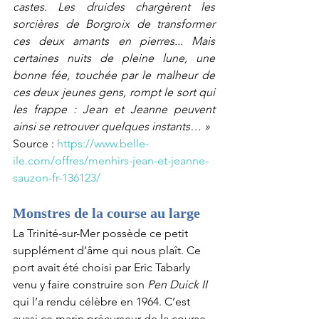
castes. Les druides chargèrent les 
sorcières de Borgroix de transformer 
ces deux amants en pierres... Mais 
certaines nuits de pleine lune, une 
bonne fée, touchée par le malheur de 
ces deux jeunes gens, rompt le sort qui 
les frappe : Jean et Jeanne peuvent 
ainsi se retrouver quelques instants… »
Source : 
https://www.belle-
ile.com/offres/menhirs-jean-et-jeanne-
sauzon-fr-136123/
Monstres de la course au large
La Trinité-sur-Mer possède ce petit 
supplément d’âme qui nous plaît. Ce 
port avait été choisi par Eric Tabarly 
venu y faire construire son 
Pen Duick II
qui l’a rendu célèbre en 1964. C’est 
aussi ce marin précurseur de la course 