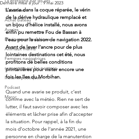
La Bretagne par les îles
Dernière mise à jour :
9 mai 2023
L’avarie dans la coque réparée, le vérin 
Traversées
de la dérive hydraulique remplacé et 
Achat bateau
un bijou d’hélice installé, nous avons 
Avaries
enfin pu remettre Fou de Bassan à 
Equipement technique
l’eau pour la saison de navigation 2022. 
Avant de lever l’ancre pour de plus 
Animaux marins
lointaines destinations cet été, nous 
Femmes navigatrices
profitons de belles conditions 
rencontres sur les pontons
printanières pour visiter encore une 
fois les îles du Morbihan.
Instants poétiques
Podcast
Quand une avarie se produit, c’est 
Maroc
comme avec la météo. Rien ne sert de 
lutter, il faut savoir composer avec les 
éléments et lâcher prise afin d’accepter 
la situation. Pour rappel, à la fin du 
mois d’octobre de l’année 2021, une 
personne en charge de la manutention 