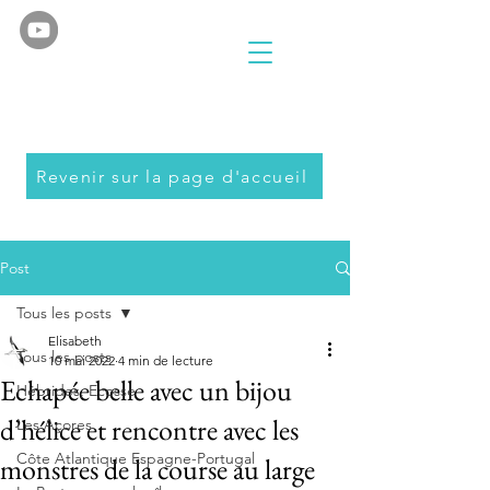
Revenir sur la page d'accueil
Post
Tous les posts
Elisabeth
Tous les posts
10 mai 2022
4 min de lecture
Echapée belle avec un bijou
Hébrides, Ecosse
d’hélice et rencontre avec les
Les Açores
Côte Atlantique Espagne-Portugal
monstres de la course au large