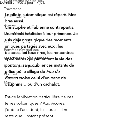
La Bretagne par les îles
Dernière mise à jour :
7 juil.
Traversées
Le pilote automatique est réparé. Mes 
Achat bateau
bras aussi.
Avaries
Christophe et Fabienne sont repartis. 
Equipement technique
Je m'étais habituée à leur présence. Je 
suis déjà nostalgique des moments 
Animaux marins
uniques partagés avec eux : les 
Femmes navigatrices
balades, les fous rires, les rencontres 
rencontres sur les pontons
éphémères qui pimentent la vie des 
pontons, sans oublier ces instants de 
Instants poétiques
grâce où le sillage de 
Fou de 
Podcast
Bassan
 croise celui d'un banc de 
Maroc
dauphins… ou d'un cachalot.
Est-ce la vibration particulière de ces 
terres volcaniques ? Aux Açores, 
j'oublie l'accident, les soucis. Il ne 
reste que l'instant présent.