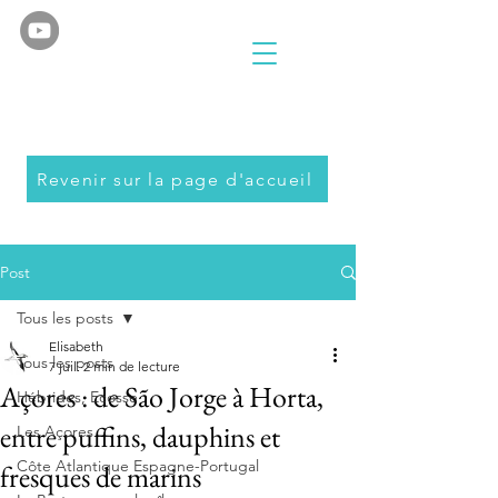
Revenir sur la page d'accueil
Post
Tous les posts
Elisabeth
Tous les posts
7 juil.
2 min de lecture
Açores : de São Jorge à Horta,
Hébrides, Ecosse
entre puffins, dauphins et
Les Açores
Côte Atlantique Espagne-Portugal
fresques de marins