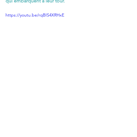
qui embarquent à leur tour.
https://youtu.be/rqBIS4XRHxE
#Açores
#Sao Jorge
#Horta
Les Açores
Instants poétiques
Animaux marins